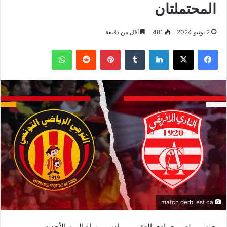
المحتملتان
2 يونيو 2024
481
أقل من دقيقة
فيسبوك
‫X
لينكدإن
بينتيريست
واتساب
match derbi est ca
يحتضن ملعب حمادي العقربي برادس مساء اليوم الأحد دربي