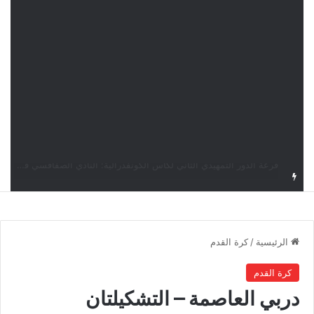
قرعة كأس الكونفدرالية: النادي الصفاقسي يواجه شوتينغ ستارز النيجيري وترجي جرجيس يصطدم بديامبارس السنغالي
الرئيسية
/
كرة القدم
كرة القدم
دربي العاصمة – التشكيلتان