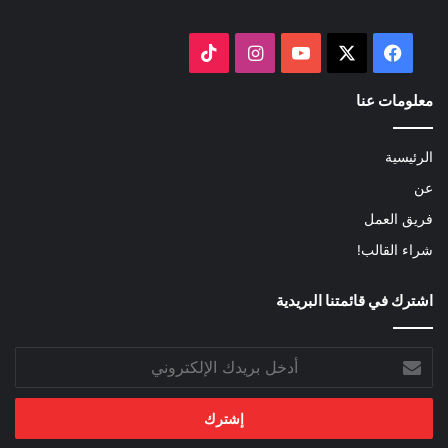
‫X
فيسبوك
‫YouTube
انستقرام
‫TikTok
معلومات عنا
الرئيسية
عن
فريق العمل
شراء القالب!
اشترك في قائمتنا البريدية
أدخل
بريدك
الإلكتروني