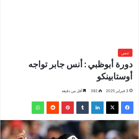
تنس
دورة أبوظبي : أنس جابر تواجه
أوستابينكو
3 فبراير 2025
382
أقل من دقيقة
فيسبوك
‫X
لينكدإن
بينتيريست
واتساب