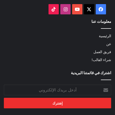
‫X
فيسبوك
‫YouTube
انستقرام
‫TikTok
معلومات عنا
الرئيسية
عن
فريق العمل
شراء القالب!
اشترك في قائمتنا البريدية
أدخل
بريدك
الإلكتروني