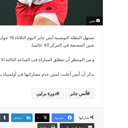
تنس
تستهل الب
شين المصنفة في المركز 40 عالميا.
و من المنتظر أن تنطلق المباراة فب الساعة الثالثة الا ر
يذكر أن أنس أعلنت امس عدم مشاركتها في أولمبياد ب
أنس جابر
دورة برلين
شاركها
فيسبوك
‫X
لينكدإن
مشاركة عبر البريد
طباعة