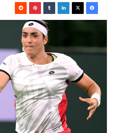
فيسبوك
‫X
لينكدإن
بينتيريست