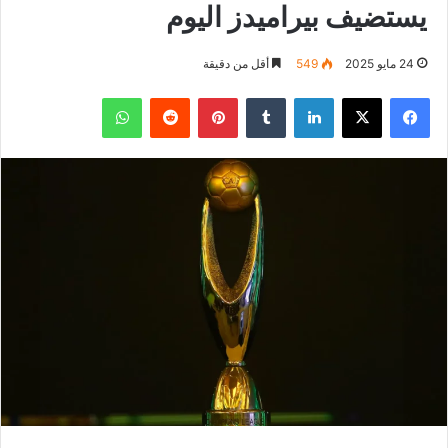
يستضيف بيراميدز اليوم
24 مايو 2025
549
أقل من دقيقة
فيسبوك
‫X
لينكدإن
بينتيريست
واتساب