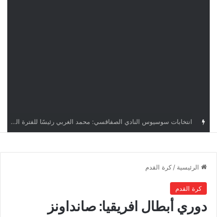
قرعة دوري أبطال إفريقيا: النادي الإفريقي في حال التأهل يواجه مازمبي أو ميدياما
الرئيسية
/
كرة القدم
كرة القدم
دوري أبطال افريقيا: صانداونز