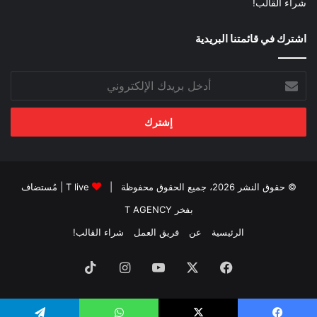
شراء القالب!
اشترك في قائمتنا البريدية
أدخل
بريدك
الإلكتروني
© حقوق النشر 2026، جميع الحقوق محفوظة |
T live
| مُستضاف
بفخر
T AGENCY
الرئيسية
عن
فريق العمل
شراء القالب!
فيسبوك
‫X
‫YouTube
انستقرام
‫TikTok