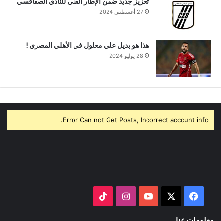
تعزيز جديد ضمن الإطار الفني للنادي الصفاقسي
27 أغسطس 2024
هذا هو بديل علي معلول في الأهلي المصري !
28 يوليو 2024
Error Can not Get Posts, Incorrect account info.
‫X
فيسبوك
‫YouTube
انستقرام
‫TikTok
معلومات عنا