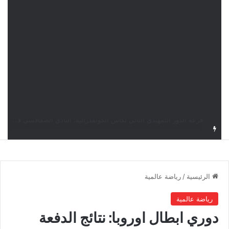
قرعة كأس الكونفدرالية: النادي الصفاقسي يواجه شوتينغ ستارز النيجيري وترجي جرجيس يصطدم بديامبارس السنغالي
الرئيسية
/
رياضة عالمية
رياضة عالمية
دوري ابطال اوروبا: نتائج الدفعة