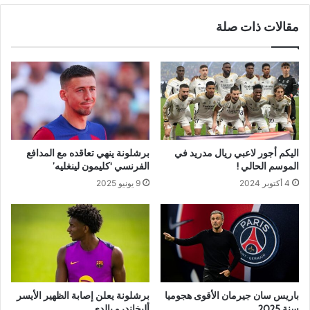
مقالات ذات صلة
اليكم أجور لاعبي ريال مدريد في
برشلونة ينهي تعاقده مع المدافع
الموسم الحالي !
الفرنسي ‘كليمون لينغليه’
4 أكتوبر 2024
9 يونيو 2025
باريس سان جيرمان الأقوى هجوميا
برشلونة يعلن إصابة الظهير الأيسر
سنة 2025
أليخاندرو بالدي