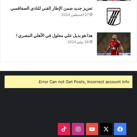
تعزيز جديد ضمن الإطار الفني للنادي الصفاقسي
27 أغسطس 2024
هذا هو بديل علي معلول في الأهلي المصري !
28 يوليو 2024
Error Can not Get Posts, Incorrect account info.
‫X
فيسبوك
‫YouTube
انستقرام
‫TikTok