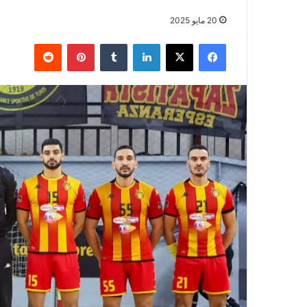
20 مايو 2025
فيسبوك
‫X
لينكدإن
بينتيريست