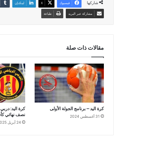
شاركها
فيسبوك
‫X
لينكدإن
مشاركة عبر البريد
طباعة
مقالات ذات صلة
كرة اليد – برنامج الجولة الأولى
كرة اليد: دربي
نصف نهائي ك
31 أغسطس 2024
24 أبريل 2025