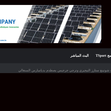
TSpor
البث المباشر
ه شوتينغ ستارز النيجيري وترجي جرجيس يصطدم بديامبارس السنغالي