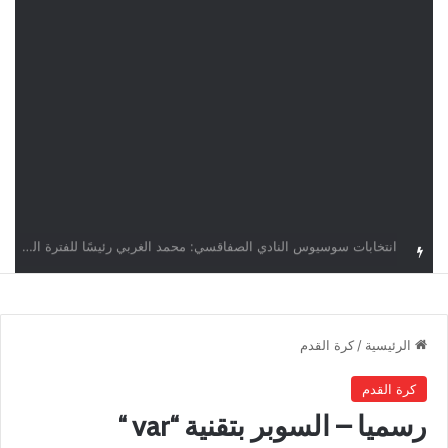
قرعة دوري أبطال إفريقيا: النادي الإفريقي في حال التأهل يواجه مازمبي أو ميدياما
الرئيسية
/
كرة القدم
كرة القدم
رسميا – السوبر بتقنية “var “