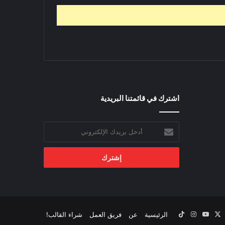
اشترك في قائمتنا البريدية
أدخل
بريدك
الإلكتروني
‫X
يسبوك
‫YouTube
انستقرام
‫TikTok
الرئيسية
عن
فريق العمل
شراء القالب!