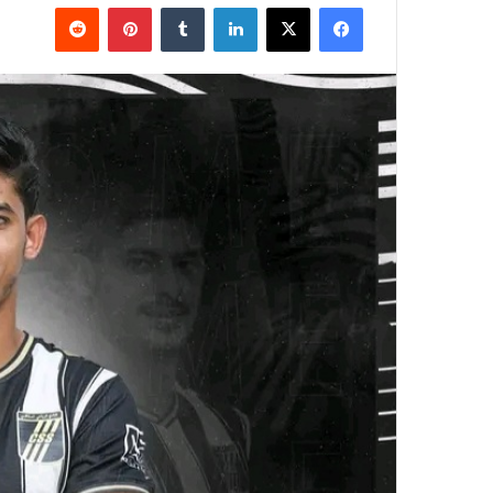
فيسبوك
‫X
لينكدإن
بينتيريست