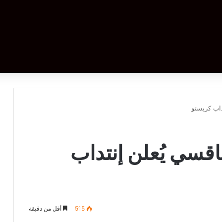
داب كريستو
اقسي يُعلن إنتداب
515
أقل من دقيقة