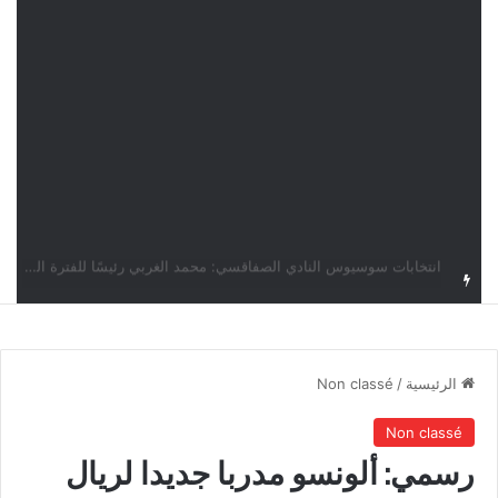
قرعة دوري أبطال إفريقيا: النادي الإفريقي في حال التأهل يواجه مازمبي أو ميدياما
الرئيسية
/
Non classé
Non classé
رسمي: ألونسو مدربا جديدا لريال