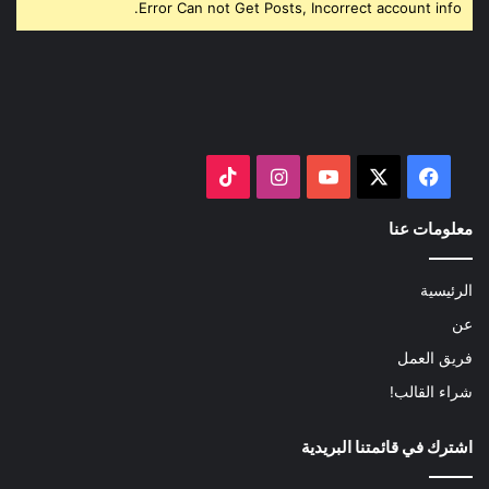
Error Can not Get Posts, Incorrect account info.
‫X
فيسبوك
‫YouTube
انستقرام
‫TikTok
معلومات عنا
الرئيسية
عن
فريق العمل
شراء القالب!
اشترك في قائمتنا البريدية