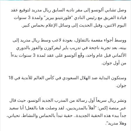
وصل تشابي ألونسو إلى مقر ناديه السابق ريال مدريد لتوقيع عقد
قيادة الفريق مع رئيس النادي “فلورنتينو بيريز” ولمدة 3 سنوات
اليوم الاثنين، وقبل الحديث إلى وسائل الإعلام بحماس كبير.
ووسط أجواء مفعمة بالتفاؤل، بعودة لاعب وسط ريال مدريد إلى
بيته، بعد تجربة ناجحة في تدريب باير ليفركوزن والفوز بالدوري
الألماني قبل عام واحد، وقّع ألونسو على عقد لمدة 3 سنوات بدءاً
من أول جوان.
وستكون البداية ضد الهلال السعودي في كأس العالم للأندية في 18
جوان.
ونشر ريال سريعاً أول رسالة من المدرب الجديد ألونسو، حيث قال
عبر منصة إكس: “أهلاً بالمدريديين، لقد وصلت هنا بالفعل! أنا سعيد
جداً ببدء هذه الحقبة الجديدة.. حقبة تبدأ بالحماس والنشاط. تحياتي،
وهلا مدريد”.