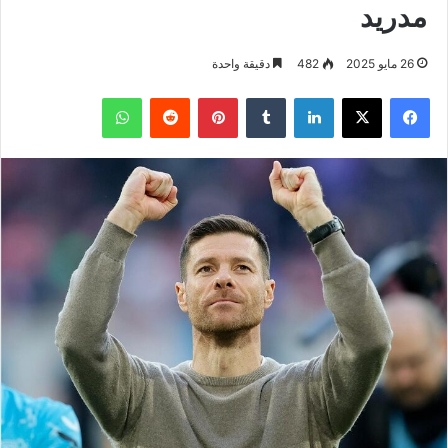
مدريد
26 مايو 2025
482
دقيقة واحدة
فيسبوك
‫X
لينكدإن
بينتيريست
واتساب