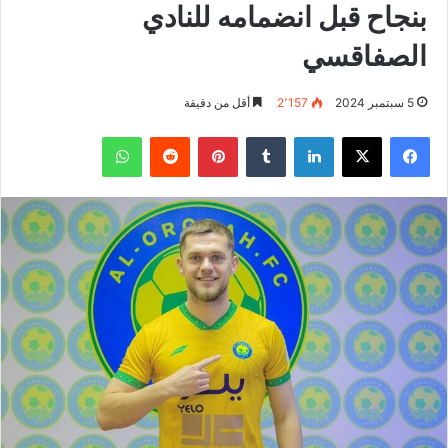
بنجاح قبل انضمامه للنادي
الصفاقسي
5 سبتمبر 2024
2٬157
أقل من دقيقة
فيسبوك
‫X
لينكدإن
بينتيريست
واتساب