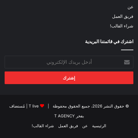
عن
فريق العمل
شراء القالب!
اشترك في قائمتنا البريدية
أدخل
بريدك
الإلكتروني
© حقوق النشر 2026، جميع الحقوق محفوظة |
T live
| مُستضاف
بفخر
T AGENCY
الرئيسية
عن
فريق العمل
شراء القالب!