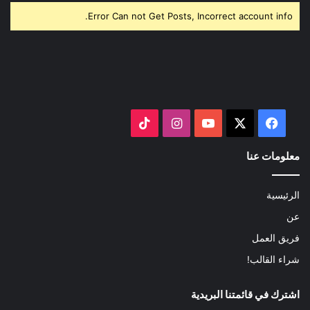
Error Can not Get Posts, Incorrect account info.
‫X
فيسبوك
‫YouTube
انستقرام
‫TikTok
معلومات عنا
الرئيسية
عن
فريق العمل
شراء القالب!
اشترك في قائمتنا البريدية