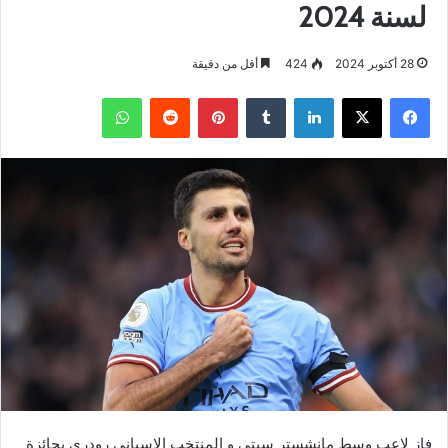
لسنة 2024
28 أكتوبر 2024
424
أقل من دقيقة
فيسبوك
‫X
لينكدإن
بينتيريست
واتساب
فاز لاعب وسط مانشستر سيتي و المنتخب الاسباني رودري بجائزة