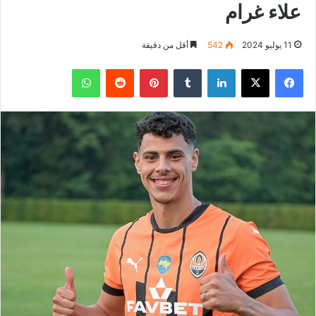
علاء غرام
11 يوليو 2024
542
أقل من دقيقة
فيسبوك
‫X
لينكدإن
بينتيريست
واتساب