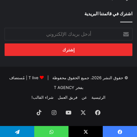
اشترك في قائمتنا البريدية
أدخل
بريدك
الإلكتروني
© حقوق النشر 2026، جميع الحقوق محفوظة |
T live
| مُستضاف
بفخر
T AGENCY
الرئيسية
عن
فريق العمل
شراء القالب!
فيسبوك
‫X
‫YouTube
انستقرام
‫TikTok