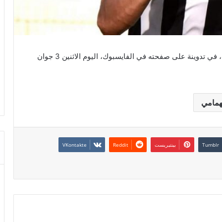
أعلن متوسط ميدان النادي الصفاقسي شادي الهمامي، في تدوينة على صفحته في الفايسبوك، اليوم الاثنين 3 جوان
همامي
بينتيريست