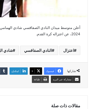
2024، عن اعتزاله كرة القدم.
اعتزال
النادي الصفاقسي
شادي ال
شاركها
فيسبوك
‫X
لينكدإن
مشاركة عبر البريد
طباعة
مقالات ذات صلة