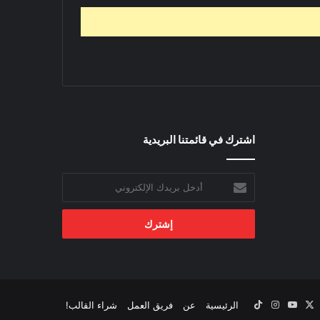
اشترك في قائمتنا البريدية
أدخل
بريدك
الإلكتروني
‫X
يسبوك
‫YouTube
انستقرام
‫TikTok
الرئيسية
عن
فريق العمل
شراء القالب!