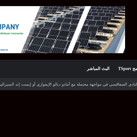
TSpor
البث المباشر
ه شوتينغ ستارز النيجيري وترجي جرجيس يصطدم بديامبارس السنغالي