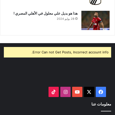
هذا هو بديل علي معلول في الأهلي المصري !
28 يوليو 2024
Error Can not Get Posts, Incorrect account info.
‫X
فيسبوك
‫YouTube
انستقرام
‫TikTok
معلومات عنا