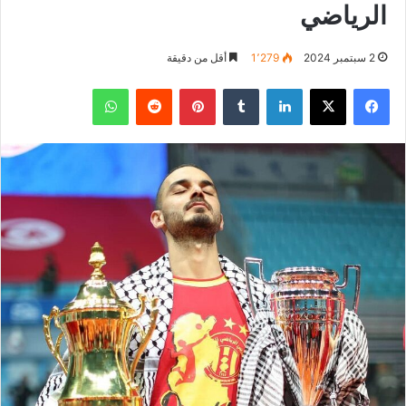
الرياضي
2 سبتمبر 2024
1٬279
أقل من دقيقة
فيسبوك
‫X
لينكدإن
بينتيريست
واتساب