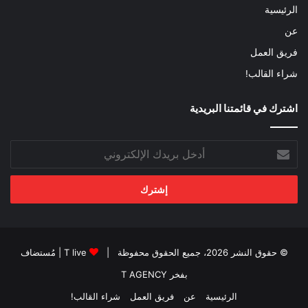
الرئيسية
عن
فريق العمل
شراء القالب!
اشترك في قائمتنا البريدية
أدخل
بريدك
الإلكتروني
© حقوق النشر 2026، جميع الحقوق محفوظة |
T live
| مُستضاف
بفخر
T AGENCY
الرئيسية
عن
فريق العمل
شراء القالب!