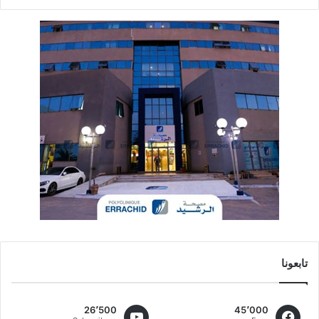
تابعونا
26٬500
45٬000