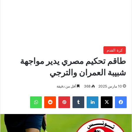
كرة القدم
طاقم تحكيم مصري يدير مواجهة
شبيبة العمران والترجي
10 مارس 2025
368
أقل من دقيقة
فيسبوك
‫X
لينكدإن
بينتيريست
واتساب