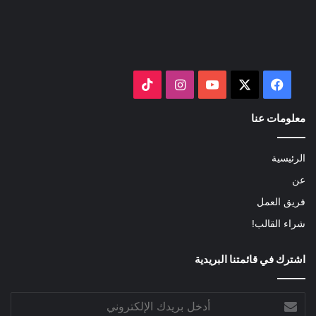
‫X
فيسبوك
‫YouTube
انستقرام
‫TikTok
معلومات عنا
الرئيسية
عن
فريق العمل
شراء القالب!
اشترك في قائمتنا البريدية
أدخل
بريدك