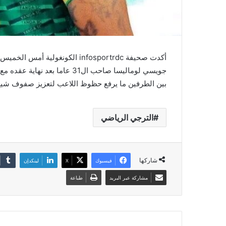
أكدت صحيفة infosportrdc الكونغ
جويسي لوماليسا صاحب ال31 عاما 
بين الطرفين ما يرفع حظوظ اللاعب لتعزيز صفوف شيخ ا
الترجي الرياضي
شاركها
فيسبوك
‫X
لينكدإن
مشاركة عبر البريد
طباعة