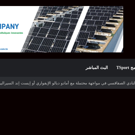
TSpor
البث المباشر
ه شوتينغ ستارز النيجيري وترجي جرجيس يصطدم بديامبارس السنغالي