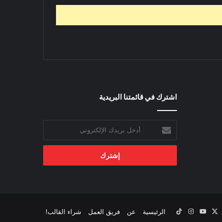
اشترك في قائمتنا البريدية
أدخل
بريدك
الإلكتروني
‫X
يسبوك
‫YouTube
انستقرام
‫TikTok
الرئيسية
عن
فريق العمل
شراء القالب!