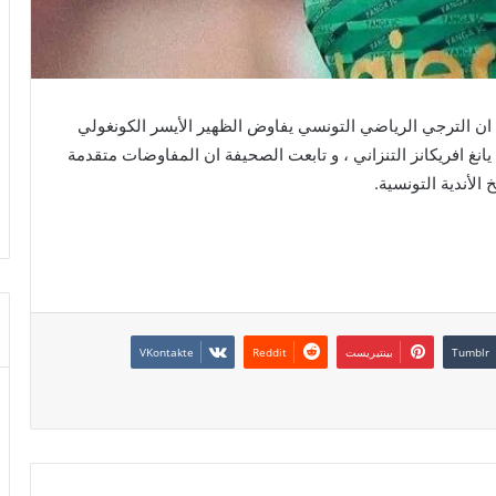
ولية أمس الخميس ان الترجي الرياضي التونسي يفاوض الظهير الأيسر الكونغولي
بعد نهاية عقده مع يانغ افريكانز التنزاني ، و تابعت الصحيفة ان المفاوضات متقدمة
لأندية التونسية.
بينتيريست