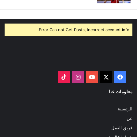
Error Can not Get Posts, Incorrect account info.
‫X
فيسبوك
‫YouTube
انستقرام
‫TikTok
معلومات عنا
الرئيسية
عن
فريق العمل