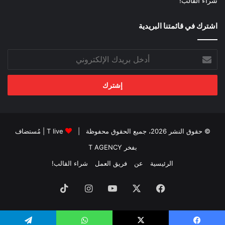
شراء القالب!
اشترك في قائمتنا البريدية
أدخل
بريدك
الإلكتروني
© حقوق النشر 2026، جميع الحقوق محفوظة |
T live
| مُستضاف
بفخر
T AGENCY
الرئيسية
عن
فريق العمل
شراء القالب!
فيسبوك
‫X
‫YouTube
انستقرام
‫TikTok