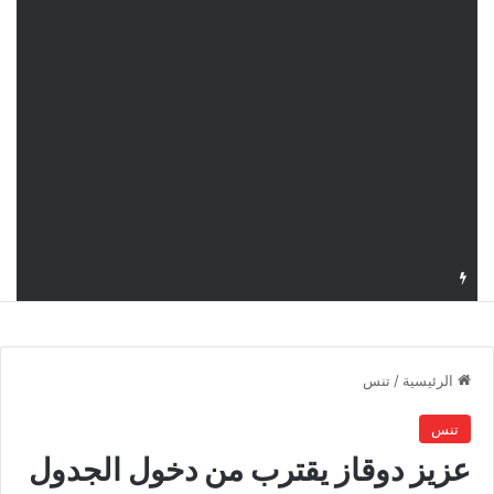
قرعة دوري أبطال إفريقيا: النادي الإفريقي في حال التأهل يواجه مازمبي أو ميدياما
الرئيسية
/
تنس
تنس
عزيز دوقاز يقترب من دخول الجدول