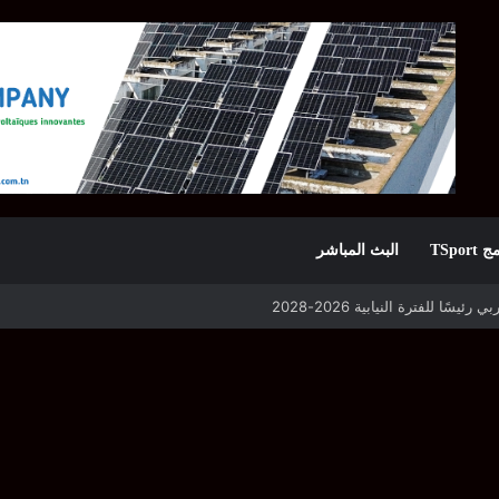
TSpor
البث المباشر
 التأهل يواجه مازمبي أو ميدياما