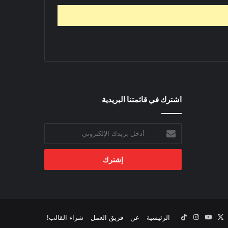
اشترك في قائمتنا البريدية
أدخل
بريدك
الإلكتروني
‫X
يسبوك
‫YouTube
انستقرام
‫TikTok
الرئيسية
عن
فريق العمل
شراء القالب!