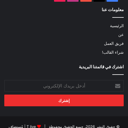
معلومات عنا
الرئيسية
عن
فريق العمل
شراء القالب!
اشترك في قائمتنا البريدية
أدخل
بريدك
الإلكتروني
© حقوق النشر 2026، جميع الحقوق محفوظة |
T live
| مُستضاف