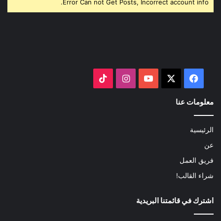
Error Can not Get Posts, Incorrect account info.
‫X
فيسبوك
‫YouTube
انستقرام
‫TikTok
معلومات عنا
الرئيسية
عن
فريق العمل
شراء القالب!
اشترك في قائمتنا البريدية