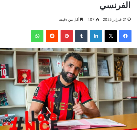
الفرنسي
21 فبراير 2025
407
أقل من دقيقة
فيسبوك
‫X
لينكدإن
بينتيريست
واتساب