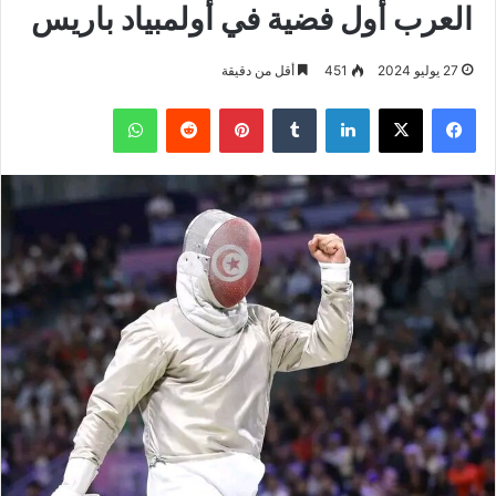
العرب أول فضية في أولمبياد باريس
27 يوليو 2024
451
أقل من دقيقة
فيسبوك
‫X
لينكدإن
بينتيريست
واتساب