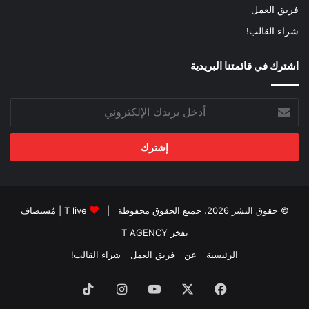
فريق العمل
شراء القالب!
اشترك في قائمتنا البريدية
أدخل
بريدك
الإلكتروني
© حقوق النشر 2026، جميع الحقوق محفوظة |
T live
| مُستضاف
بفخر
T AGENCY
الرئيسية
عن
فريق العمل
شراء القالب!
فيسبوك
‫X
‫YouTube
انستقرام
‫TikTok