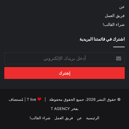
عن
فريق العمل
شراء القالب!
اشترك في قائمتنا البريدية
أدخل
بريدك
الإلكتروني
© حقوق النشر 2026، جميع الحقوق محفوظة |
T live
| مُستضاف
بفخر
T AGENCY
الرئيسية
عن
فريق العمل
شراء القالب!