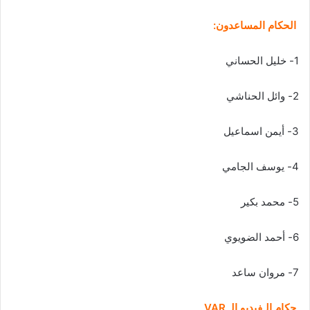
الحكام المساعدون:
1- خليل الحساني
2- وائل الحناشي
3- أيمن اسماعيل
4- يوسف الجامي
5- محمد بكير
6- أحمد الضويوي
7- مروان ساعد
حكام الـفيديو الـ VAR