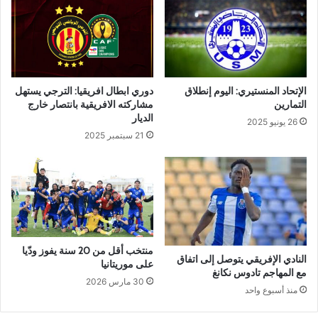
الإتحاد المنستيري: اليوم إنطلاق
دوري ابطال افريقيا: الترجي يستهل
التمارين
مشاركته الافريقية بانتصار خارج
الديار
26 يونيو 2025
21 سبتمبر 2025
منتخب أقل من 20 سنة يفوز ودّيا
النادي الإفريقي يتوصل إلى اتفاق
على موريتانيا
مع المهاجم تادوس نكانغ
30 مارس 2026
منذ أسبوع واحد