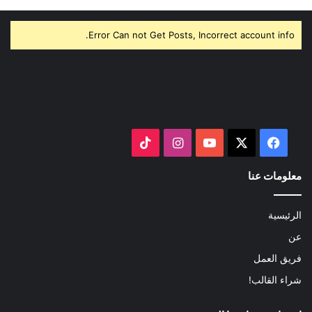
Error Can not Get Posts, Incorrect account info.
‫X
فيسبوك
‫YouTube
انستقرام
‫TikTok
معلومات عنا
الرئيسية
عن
فريق العمل
شراء القالب!