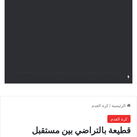
قرعة كأس الكونفدرالية: النادي الصفاقسي يواجه شوتينغ ستارز النيجيري وترجي جرجيس يصطدم بديامبارس السنغالي
الرئيسية
/
كرة القدم
كرة القدم
قطيعة بالتراضي بين مستقبل