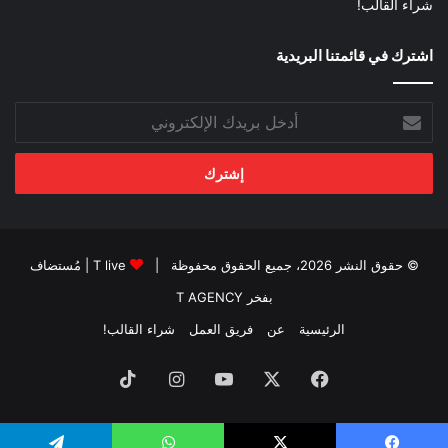
شراء القالب!
اشترك في قائمتنا البريدية
أدخل
بريدك
الإلكتروني
© حقوق النشر 2026، جميع الحقوق محفوظة |
T live
| مُستضاف
بفخر
T AGENCY
الرئيسية
عن
فريق العمل
شراء القالب!
فيسبوك
‫X
‫YouTube
انستقرام
‫TikTok