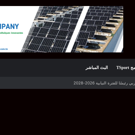
TSpor
البث المباشر
 التأهل يواجه مازمبي أو ميدياما