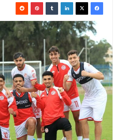
فيسبوك
‫X
لينكدإن
بينتيريست