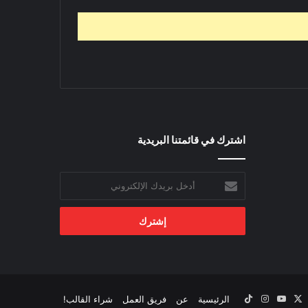
اشترك في قائمتنا البريدية
أدخل
بريدك
الإلكتروني
‫X
يسبوك
‫YouTube
انستقرام
‫TikTok
الرئيسية
عن
فريق العمل
شراء القالب!