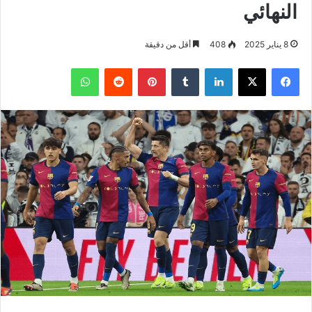
النهائي
8 يناير 2025
408
أقل من دقيقة
فيسبوك
‫X
لينكدإن
بينتيريست
واتساب