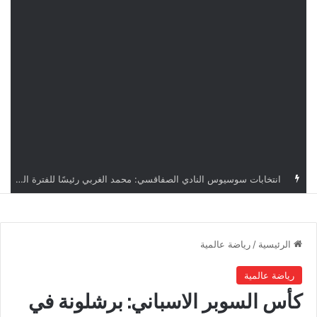
قرعة دوري أبطال إفريقيا: النادي الإفريقي في حال التأهل يواجه مازمبي أو ميدياما
الرئيسية
/
رياضة عالمية
رياضة عالمية
كأس السوبر الاسباني: برشلونة في