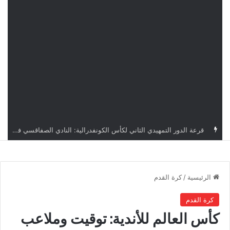
قرعة كأس الكونفدرالية: النادي الصفاقسي يواجه شوتينغ ستارز النيجيري وترجي جرجيس يصطدم بديامبارس السنغالي
الرئيسية
/
كرة القدم
كرة القدم
كأس العالم للأندية: توقيت وملاعب