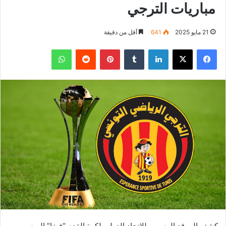
مباريات الترجي
21 مايو 2025
641
أقل من دقيقة
فيسبوك
‫X
لينكدإن
بينتيريست
واتساب
كشف الموقع الرسمي للإتحاد الدولي لكرة القدم “فيفا” اليوم