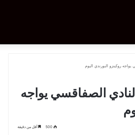
يواجه روكينزو البورندي اليوم
لنادي الصفاقسي يواجه
وم
500
أقل من دقيقة