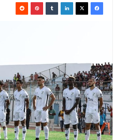
فيسبوك
‫X
لينكدإن
بينتيريست