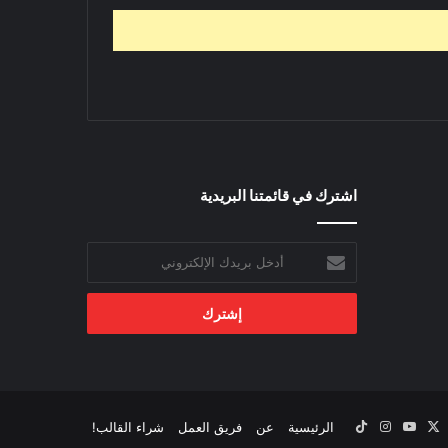
اشترك في قائمتنا البريدية
أدخل
بريدك
الإلكتروني
‫X
يسبوك
‫YouTube
انستقرام
‫TikTok
الرئيسية
عن
فريق العمل
شراء القالب!