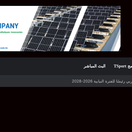
TSpor
البث المباشر
 التأهل يواجه مازمبي أو ميدياما