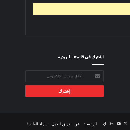
اشترك في قائمتنا البريدية
أدخل
بريدك
الإلكتروني
‫X
يسبوك
‫YouTube
انستقرام
‫TikTok
الرئيسية
عن
فريق العمل
شراء القالب!