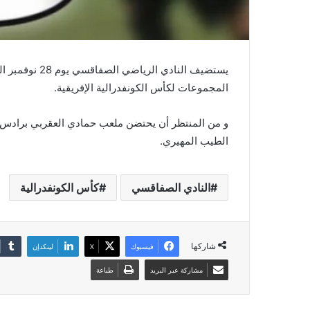
يستضيف النادي 
المجموعات لكأس الكونفدرالية الإفريقية.
و من المنتظر أن يحتضن ملعب حمادي العقربي برادس 
الطيب المهيري.
النادي الصفاقسي
كأس الكونفدرالية
شاركها
فيسبوك
‫X
لينكدإن
مشاركة عبر البريد
طباعة