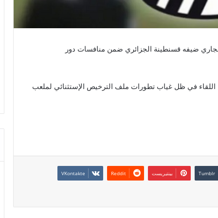
الرياضي الصفاقسي يوم 28 نوفمبر الجاري ضيفه قسنطينة الجزائري ضمن منافسات دور
اللقاء في ظل غياب تطورات ملف الترخيص الإستثنائي لملعب
بينتيريست