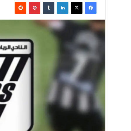
فيسبوك
‫X
لينكدإن
بينتيريست