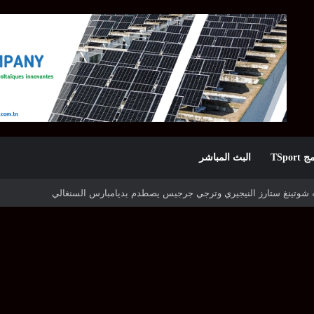
TSpor
البث المباشر
قيا وكأس الكونفدرالية بمشاركة أربعة أندية تونسية