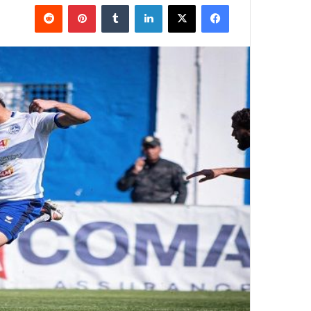
فيسبوك
‫X
لينكدإن
بينتيريست