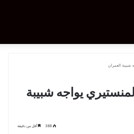
 شبيبة العمران
لمنستيري يواجه شبيبة
388
أقل من دقيقة