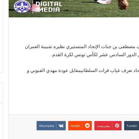
الساعة 13.00 على أرضية ملعب مصطفى بن جنات الإتحاد المنستيري نظيره شبيبة العمران
من الدور السادس عشر لكأس تونس لكرة القدم.
إتحاد تعرف غياب فرات السلطانيمقابل عودة مهدي القنوني و
بينتيريست