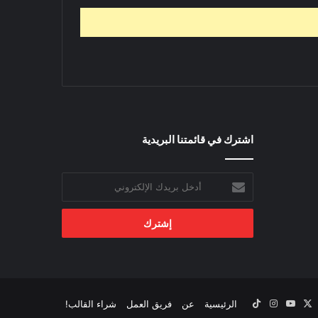
اشترك في قائمتنا البريدية
أدخل
بريدك
الإلكتروني
‫X
يسبوك
‫YouTube
انستقرام
‫TikTok
الرئيسية
عن
فريق العمل
شراء القالب!