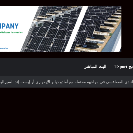
TSpor
البث المباشر
ه شوتينغ ستارز النيجيري وترجي جرجيس يصطدم بديامبارس السنغالي