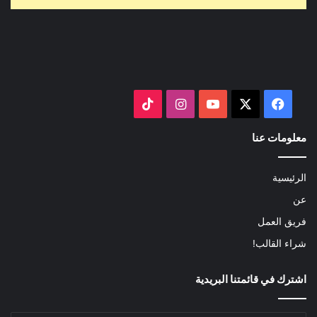
‫X
فيسبوك
‫YouTube
انستقرام
‫TikTok
معلومات عنا
الرئيسية
عن
فريق العمل
شراء القالب!
اشترك في قائمتنا البريدية