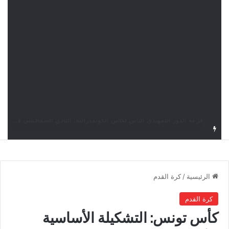
قرعة كأس الكونفدرالية: النادي الصفاقسي يواجه شوتينغ ستارز النيجيري وترجي جرجيس يصطدم بديامبارس السنغالي
الرئيسية
/
كرة القدم
كرة القدم
كأس تونس: التشكيلة الأساسية