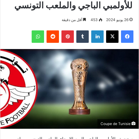
للأولمبي الباجي والملعب التونسي
26 يونيو 2024
453
أقل من دقيقة
فيسبوك
‫X
لينكدإن
بينتيريست
واتساب
Coupe de Tunisie
يستضيف الأولمبي الباجي اليوم الاربعاء, الملعب التونسي بملعب