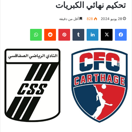
تحكيم نهائي الكبريات
28 يونيو 2024
828
أقل من دقيقة
فيسبوك
‫X
لينكدإن
بينتيريست
واتساب