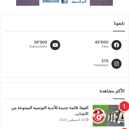
تابعونا
26٬500
45٬000
Subscribers
Fans
270
Followers
الأكثر مشاهدة
الفيفا: قائمة جديدة للأندية التونسية الممنوعة من
الانتداب..
20 أغسطس 2024