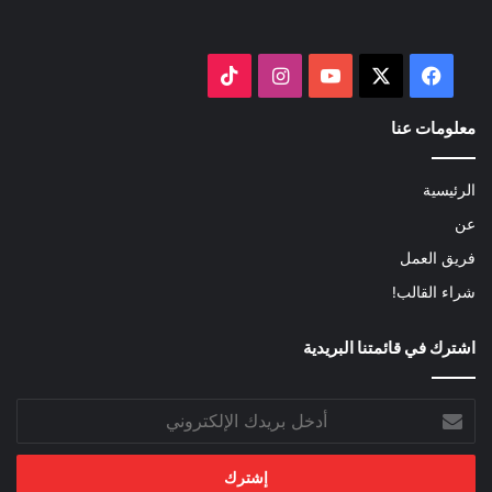
‫X
فيسبوك
‫YouTube
انستقرام
‫TikTok
معلومات عنا
الرئيسية
عن
فريق العمل
شراء القالب!
اشترك في قائمتنا البريدية
أدخل
بريدك
الإلكتروني