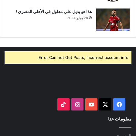
هذا هو بديل علي معلول في الأهلي المصري !
28 يوليو 2024
Error Can not Get Posts, Incorrect account info.
‫X
فيسبوك
‫YouTube
انستقرام
‫TikTok
معلومات عنا
الرئيسية