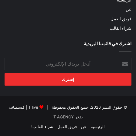
عن
فريق العمل
شراء القالب!
اشترك في قائمتنا البريدية
أدخل
بريدك
الإلكتروني
© حقوق النشر 2026، جميع الحقوق محفوظة |
T live
| مُستضاف
بفخر
T AGENCY
الرئيسية
عن
فريق العمل
شراء القالب!