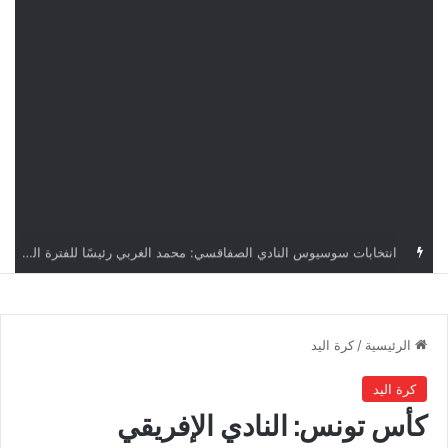
قرعة دوري أبطال إفريقيا: النادي الإفريقي في حال التأهل يواجه مازمبي أو ميدياما
الرئيسية
/
كرة اليد
كرة اليد
كأس تونس: النادي الإفريقي