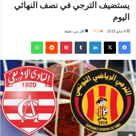
يستضيف الترجي في نصف النهائي
اليوم
4 مايو 2025
717
أقل من دقيقة
فيسبوك
‫X
لينكدإن
بينتيريست
واتساب