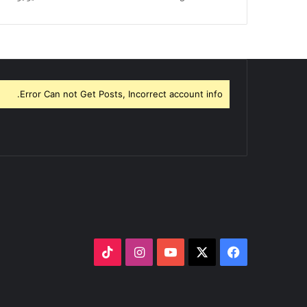
Error Can not Get Posts, Incorrect account info.
‫X
فيسبوك
‫YouTube
انستقرام
‫TikTok