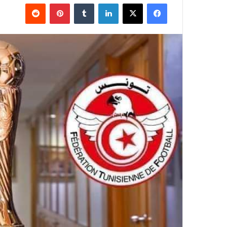
فيسبوك
‫X
لينكدإن
بينتيريست