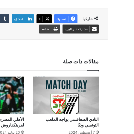
شاركها
فيسبوك
‫X
لينكدإن
مشاركة عبر البريد
طباعة
مقالات ذات صلة
النادي الصفاقسي يواجه الملعب
الأهلي المصري
التونسي وديّا
لفرينكفاروش
7 أغسطس 2024
20 يوليو 2024