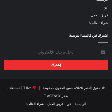
عن
فريق العمل
شراء القالب!
اشترك في قائمتنا البريدية
أدخل
بريدك
الإلكتروني
© حقوق النشر 2026، جميع الحقوق محفوظة |
T live
| مُستضاف
بفخر
T AGENCY
الرئيسية
عن
فريق العمل
شراء القالب!