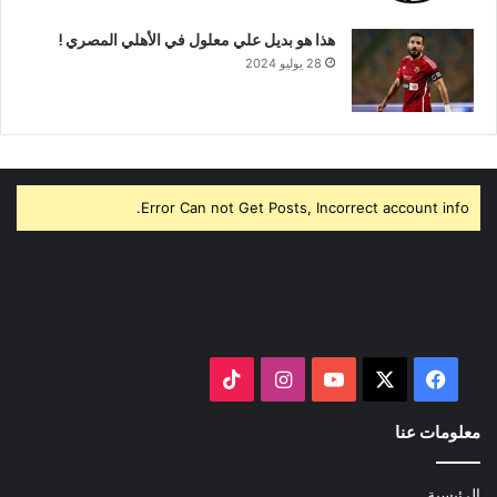
هذا هو بديل علي معلول في الأهلي المصري !
28 يوليو 2024
Error Can not Get Posts, Incorrect account info.
‫X
فيسبوك
‫YouTube
انستقرام
‫TikTok
معلومات عنا
الرئيسية