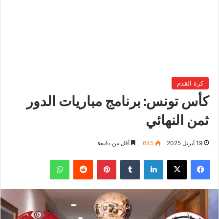
كرة القدم
كأس تونس: برنامج مباريات الدور
ثمن النهائي
19 أبريل 2025
645
أقل من دقيقة
فيسبوك
‫X
لينكدإن
بينتيريست
واتساب