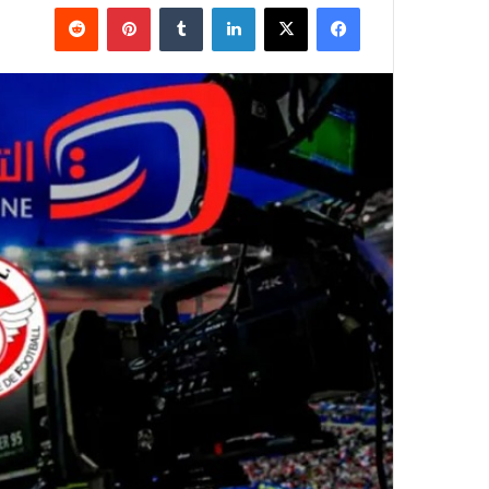
فيسبوك
‫X
لينكدإن
بينتيريست