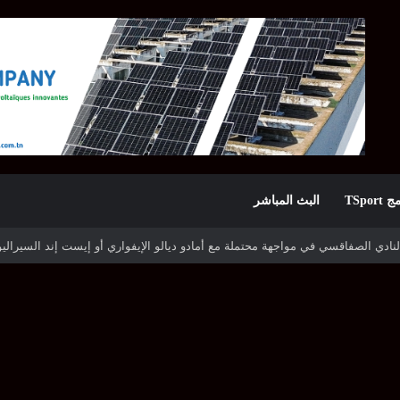
TSpor
البث المباشر
ه شوتينغ ستارز النيجيري وترجي جرجيس يصطدم بديامبارس السنغالي