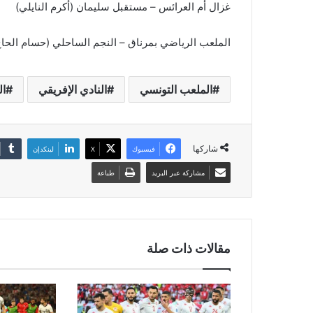
غزال أم العرائس – مستقبل سليمان (أكرم النايلي)
الملعب الرياضي بمرناق – النجم الساحلي (حسام الح
الملعب التونسي
النادي الإفريقي
ال
شاركها
فيسبوك
‫X
لينكدإن
مشاركة عبر البريد
طباعة
مقالات ذات صلة