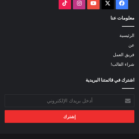
‫X
فيسبوك
‫YouTube
انستقرام
‫TikTok
معلومات عنا
الرئيسية
عن
فريق العمل
شراء القالب!
اشترك في قائمتنا البريدية
أدخل
بريدك
الإلكتروني