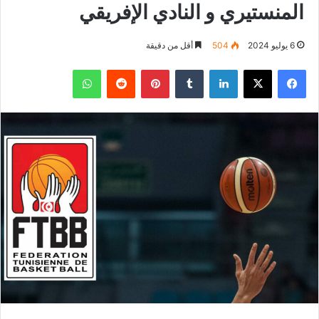
المنستيري و النادي الإفريقي
6 يوليو 2024
504
أقل من دقيقة
فيسبوك
‫X
لينكدإن
بينتيريست
واتساب