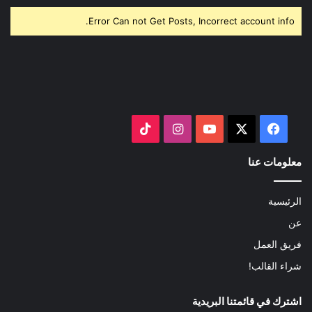
Error Can not Get Posts, Incorrect account info.
‫X
فيسبوك
‫YouTube
انستقرام
‫TikTok
معلومات عنا
الرئيسية
عن
فريق العمل
شراء القالب!
اشترك في قائمتنا البريدية