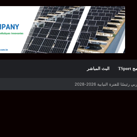
TSpor
البث المباشر
 التأهل يواجه مازمبي أو ميدياما