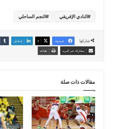
النادي الإفريقي
النجم الساحلي
شاركها
فيسبوك
‫X
لينكدإن
مشاركة عبر البريد
طباعة
مقالات ذات صلة