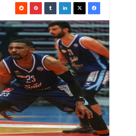
فيسبوك
‫X
لينكدإن
بينتيريست