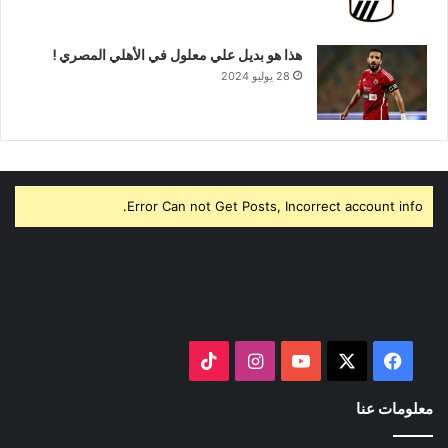
هذا هو بديل علي معلول في الأهلي المصري !
28 يوليو 2024
Error Can not Get Posts, Incorrect account info.
‫X
فيسبوك
‫YouTube
انستقرام
‫TikTok
معلومات عنا