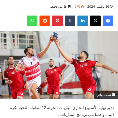
26 نوفمبر 2024
576
أقل من دقيقة
فيسبوك
‫X
لينكدإن
بينتيريست
واتساب
نصف نهائي
تدور نهاية الأسبوع الجاري مباريات الجولة 12 لبطولة النخبة لكرة
اليد ، و فيما يلي برنامج المباريات :