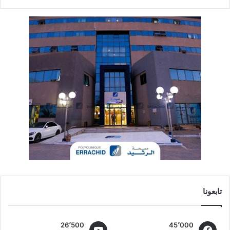
تابعونا
26٬500
45٬000