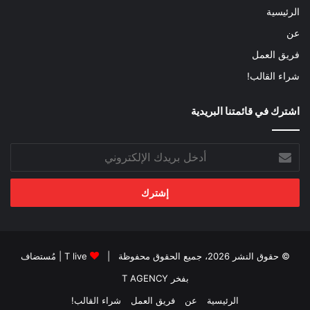
الرئيسية
عن
فريق العمل
شراء القالب!
اشترك في قائمتنا البريدية
أدخل
بريدك
الإلكتروني
© حقوق النشر 2026، جميع الحقوق محفوظة |
T live
| مُستضاف
بفخر
T AGENCY
الرئيسية
عن
فريق العمل
شراء القالب!