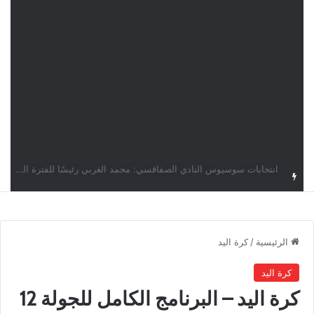
قرعة دوري أبطال إفريقيا: النادي الإفريقي في حال التأهل يواجه مازمبي أو ميدياما
الرئيسية
/
كرة اليد
كرة اليد
كرة اليد – البرنامج الكامل للجولة 12