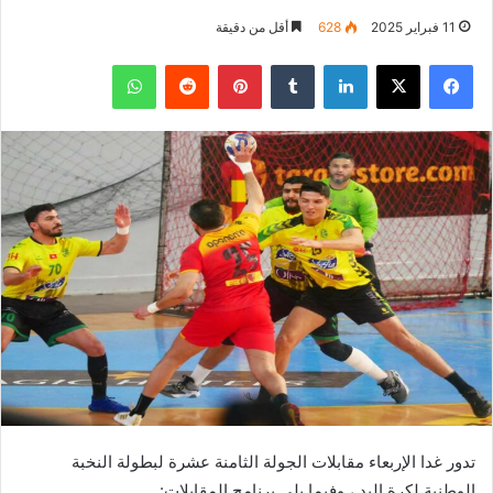
11 فبراير 2025
628
أقل من دقيقة
فيسبوك
‫X
لينكدإن
بينتيريست
واتساب
تدور غدا الإربعاء مقابلات الجولة الثامنة عشرة لبطولة النخبة
الوطنية لكرة اليد ، وفيما يلي برنامج المقابلات: