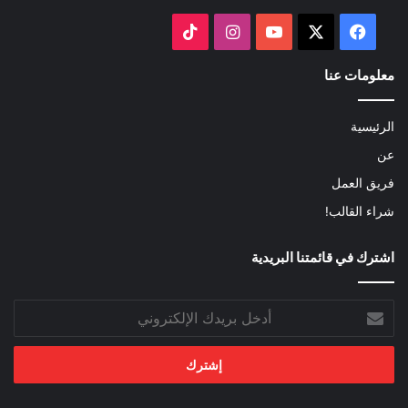
‫X
فيسبوك
‫YouTube
انستقرام
‫TikTok
معلومات عنا
الرئيسية
عن
فريق العمل
شراء القالب!
اشترك في قائمتنا البريدية
أدخل
بريدك
الإلكتروني