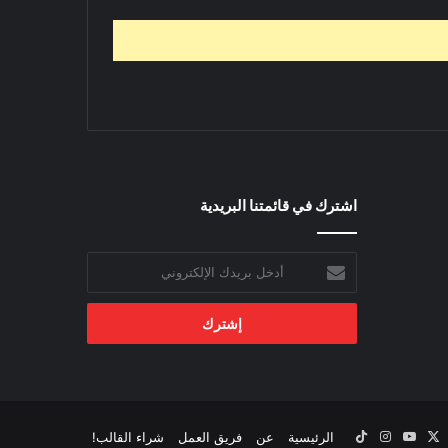
اشترك في قائمتنا البريدية
أدخل
بريدك
الإلكتروني
‫X
يسبوك
‫YouTube
انستقرام
‫TikTok
الرئيسية
عن
فريق العمل
شراء القالب!