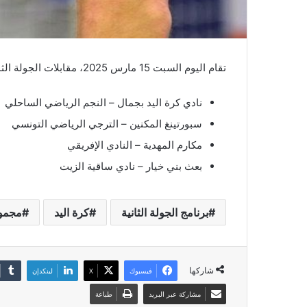
تقام اليوم السبت 15 مارس 2025، مقابلات الجولة الثانية من مرحلة التتويج ببطولة كرة اليد، وفق البرنامج التالي:
نادي كرة اليد بجمال – النجم الرياضي الساحلي
سبورتينغ المكنين – الترجي الرياضي التونسي
مكارم المهدية – النادي الإفريقي
بعث بني خيار – نادي ساقية الزيت
برنامج الجولة الثانية
كرة اليد
مجموع
شاركها
فيسبوك
‫X
لينكدإن
مشاركة عبر البريد
طباعة