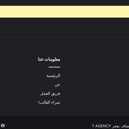
معلومات عنا
الرئيسية
عن
فريق العمل
شراء القالب!
ف
ضاف بفخر
T AGENCY