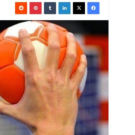
فيسبوك
‫X
لينكدإن
بينتيريست