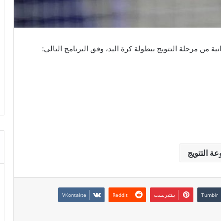
ة التتويج
بينتيريست