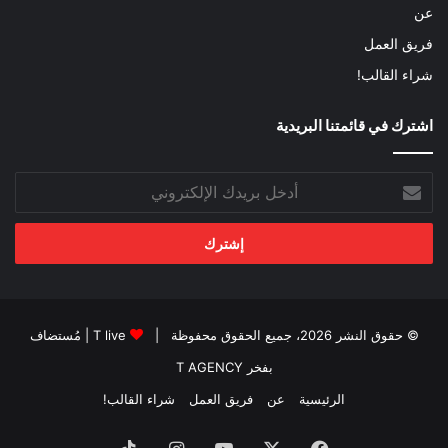
عن
فريق العمل
شراء القالب!
اشترك في قائمتنا البريدية
أدخل
بريدك
الإلكتروني
© حقوق النشر 2026، جميع الحقوق محفوظة |
T live
| مُستضاف
بفخر
T AGENCY
الرئيسية
عن
فريق العمل
شراء القالب!
فيسبوك
‫X
‫YouTube
انستقرام
‫TikTok