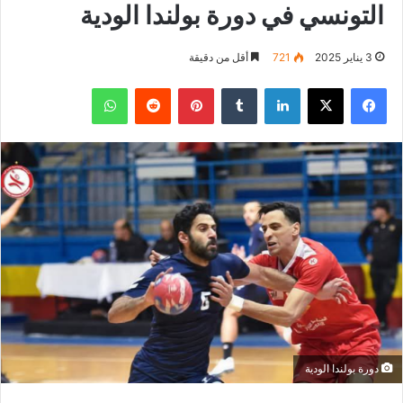
التونسي في دورة بولندا الودية
3 يناير 2025
721
أقل من دقيقة
فيسبوك
‫X
لينكدإن
بينتيريست
واتساب
دورة بولندا الودية