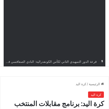
قرعة كأس الكونفدرالية: النادي الصفاقسي يواجه شوتينغ ستارز النيجيري وترجي جرجيس يصطدم بديامبارس السنغالي
الرئيسية
/
كرة اليد
كرة اليد
كرة اليد: برنامج مقابلات المنتخب