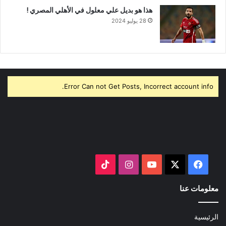
هذا هو بديل علي معلول في الأهلي المصري !
28 يوليو 2024
Error Can not Get Posts, Incorrect account info.
‫X
فيسبوك
‫YouTube
انستقرام
‫TikTok
معلومات عنا
الرئيسية