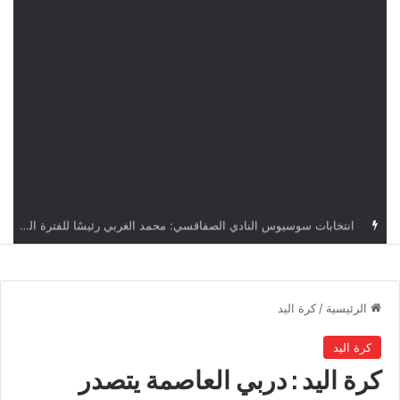
قرعة دوري أبطال إفريقيا: النادي الإفريقي في حال التأهل يواجه مازمبي أو ميدياما
الرئيسية
/
كرة اليد
كرة اليد
كرة اليد : دربي العاصمة يتصدر