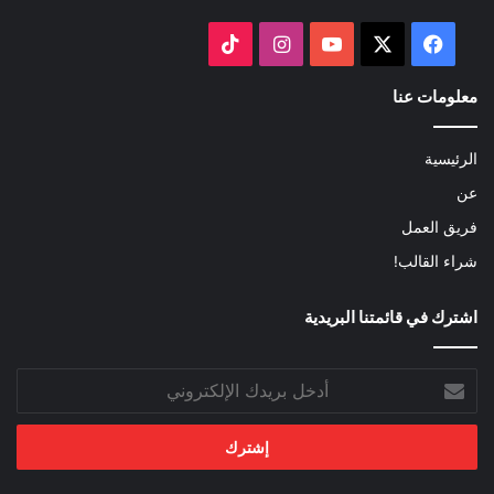
‫X
فيسبوك
‫YouTube
انستقرام
‫TikTok
معلومات عنا
الرئيسية
عن
فريق العمل
شراء القالب!
اشترك في قائمتنا البريدية
أدخل
بريدك
الإلكتروني