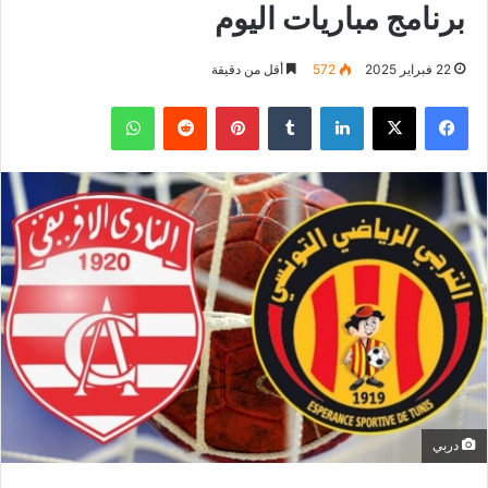
برنامج مباريات اليوم
22 فبراير 2025
572
أقل من دقيقة
فيسبوك
‫X
لينكدإن
بينتيريست
واتساب
دربي