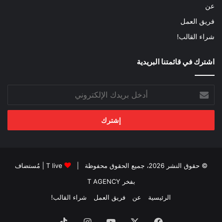
عن
فريق العمل
شراء القالب!
اشترك في قائمتنا البريدية
أدخل
بريدك
الإلكتروني
© حقوق النشر 2026، جميع الحقوق محفوظة |
T live
| مُستضاف
بفخر
T AGENCY
الرئيسية
عن
فريق العمل
شراء القالب!
فيسبوك
‫X
‫YouTube
انستقرام
‫TikTok