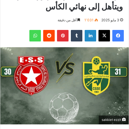
ويتأهل إلى نهائي الكأس
3 مايو 2025
1٬031
أقل من دقيقة
فيسبوك
‫X
لينكدإن
بينتيريست
واتساب
sakkiet ezzit