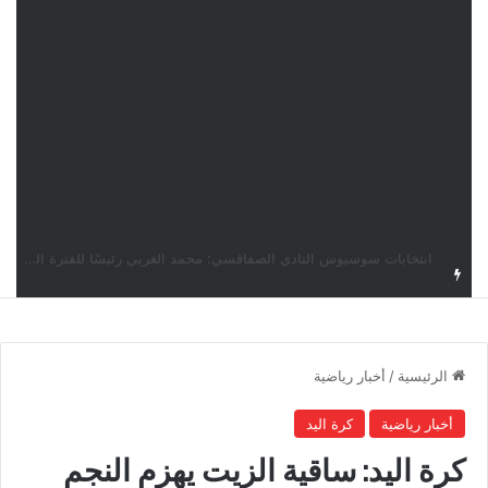
قرعة دوري أبطال إفريقيا: النادي الإفريقي في حال التأهل يواجه مازمبي أو ميدياما
الرئيسية
/
أخبار رياضية
أخبار رياضية
كرة اليد
كرة اليد: ساقية الزيت يهزم النجم