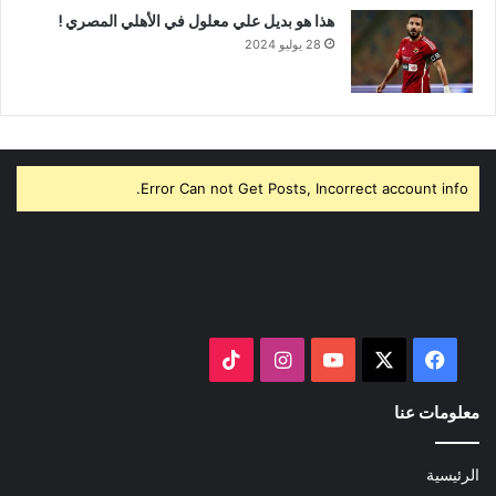
هذا هو بديل علي معلول في الأهلي المصري !
28 يوليو 2024
Error Can not Get Posts, Incorrect account info.
‫X
فيسبوك
‫YouTube
انستقرام
‫TikTok
معلومات عنا
الرئيسية