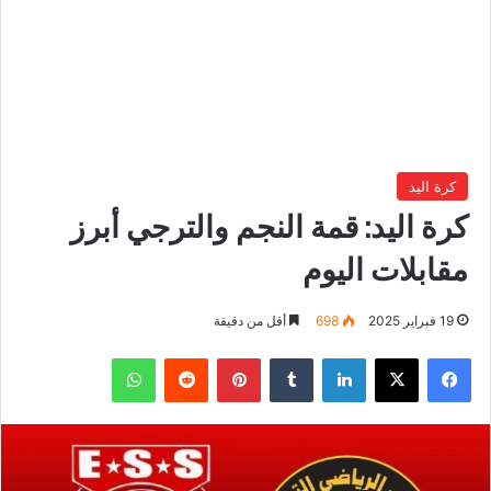
كرة اليد
كرة اليد: قمة النجم والترجي أبرز
مقابلات اليوم
19 فبراير 2025
698
أقل من دقيقة
فيسبوك
‫X
لينكدإن
بينتيريست
واتساب