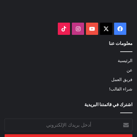
‫X
فيسبوك
‫YouTube
انستقرام
‫TikTok
معلومات عنا
الرئيسية
عن
فريق العمل
شراء القالب!
اشترك في قائمتنا البريدية
أدخل
بريدك
الإلكتروني