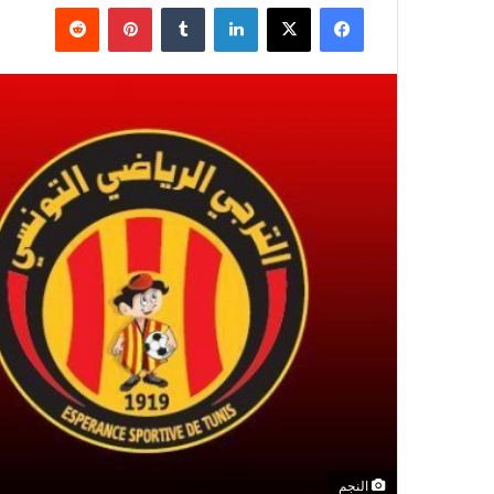
فيسبوك
‫X
لينكدإن
بينتيريست
النجم