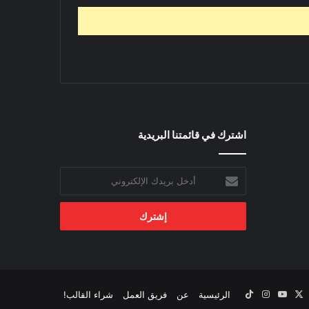
اشترك في قائمتنا البريدية
أدخل
بريدك
الإلكتروني
‫X
يسبوك
‫YouTube
انستقرام
‫TikTok
الرئيسية
عن
فريق العمل
شراء القالب!