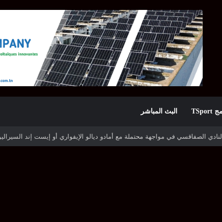
TSpor
البث المباشر
ه شوتينغ ستارز النيجيري وترجي جرجيس يصطدم بديامبارس السنغالي