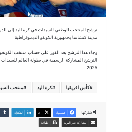
ترشح المنتخب الوطني للسيدات في كرة اليد إلى الدور 
مدينة كنشاسا بجمهورية الكونغو الديموقراطية .
2025.
كأس افريقيا
كرة اليد
منتخب السي
شاركها
فيسبوك
‫X
لينكدإن
مشاركة عبر البريد
طباعة