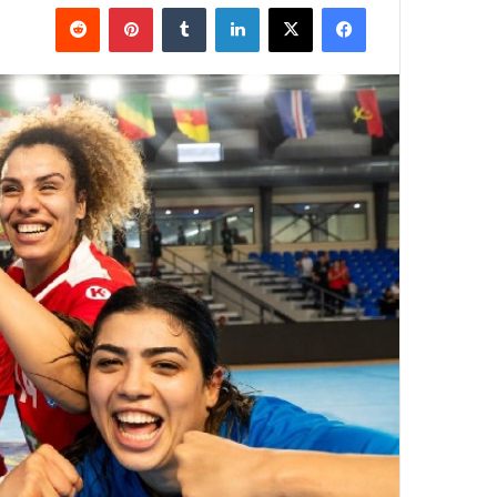
فيسبوك
‫X
لينكدإن
بينتيريست