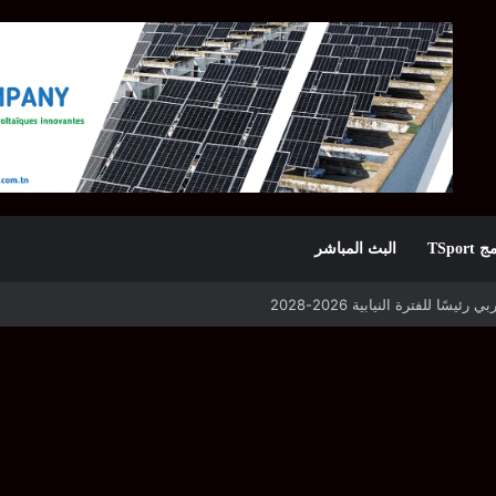
TSpor
البث المباشر
 التأهل يواجه مازمبي أو ميدياما