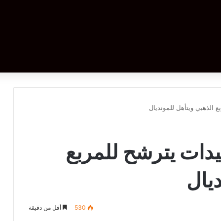
ع الذهبي ويتأهل للمونديال
يدات يترشح للمربع
ديال
530
أقل من دقيقة