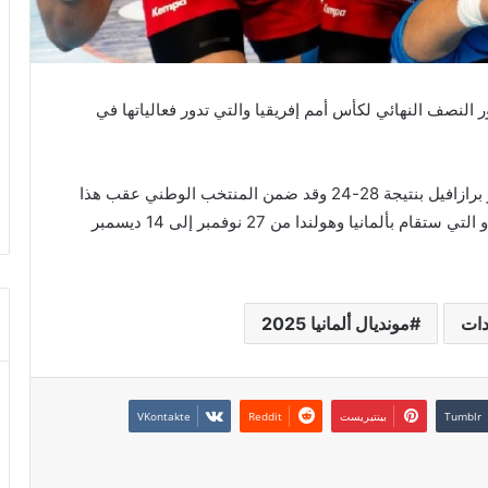
النصف النهائي لكأس أمم إفريقيا والتي تدور فعالياتها في
وجاء هذا الترشح بعد الفوز على حساب منتخب الكونغو برازافيل بنتيجة 28-24 وقد ضمن المنتخب الوطني عقب هذا
الترشح المشاركة الرسمية في بطولة العالم للسيدات و التي ستقام بألمانيا وهولندا من 27 نوفمبر إلى 14 ديسمبر
دات
مونديال ألمانيا 2025
بينتيريست