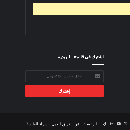
اشترك في قائمتنا البريدية
أدخل
بريدك
الإلكتروني
‫X
يسبوك
‫YouTube
انستقرام
‫TikTok
الرئيسية
عن
فريق العمل
شراء القالب!