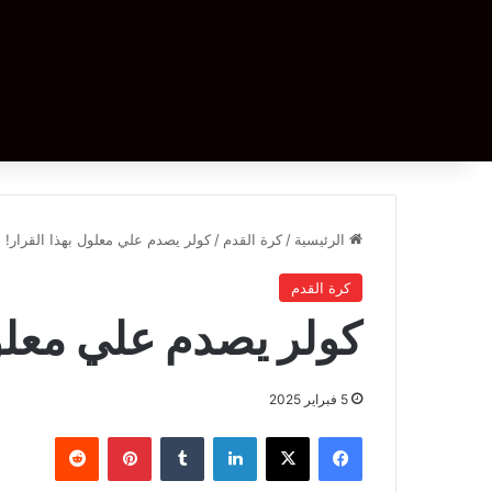
الرئيسية
/
كرة القدم
/
كولر يصدم علي معلول بهذا القرار!
كرة القدم
كولر يصدم علي معلول
5 فبراير 2025
فيسبوك
‫X
لينكدإن
بينتيريست