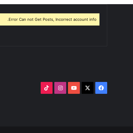
Error Can not Get Posts, Incorrect account info.
‫X
فيسبوك
‫YouTube
انستقرام
‫TikTok